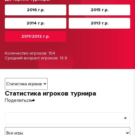
2016 г.р.
2015 г.р.
2014 г.р.
2013 г.р.
2011/2012 г.р.
Количество игроков: 154
Средний возраст игроков: 13.9
Навигация по разделам турнира
Статистика игроков турнира
Поделиться
Команды
Минимум игр