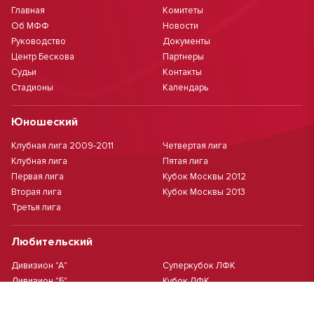
Главная
Комитеты
Об МФФ
Новости
Руководство
Документы
Центр Бескова
Партнеры
Судьи
Контакты
Стадионы
Календарь
Юношеский
Клубная лига 2009-2011
Четвертая лига
Клубная лига
Пятая лига
Первая лига
Кубок Москвы 2012
Вторая лига
Кубок Москвы 2013
Третья лига
Любительский
Дивизион "А"
Суперкубок ЛФК
Дивизион "Б"
Кубок ЛФК