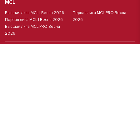
MCL
Высшая лига MCL | Весна 2026
Первая лига MCL PRO Весна
Первая лига MCL | Весна 2026
2026
Высшая лига MCL PRO Весна
2026
Пляжный
Пляжный футбол
Кубок Москвы(жен.)
Студенческий
Студлига 8х8 | Зол.
Студлига 11х11 2025/2026
Студлига 8х8 | Сер.
Кубок Студлиги 8х8 2026
Мини-футбол
Чемпионат Москвы 8х8
Чемпионат Москвы 6х6 2026 г.
Политика обработки персональных данных