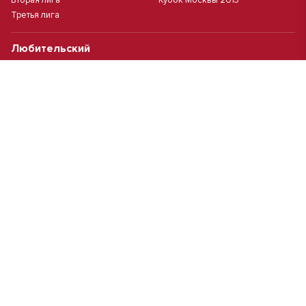
Третья лига
Любительский
Дивизион "А"
Суперкубок ЛФК
Дивизион "Б"
Кубок ЛФК
Женский
Футзал(дев.)
Девочки 2013 г.р.
Девочки 2016 г.р.
Девочки 2011/2012 г.р.
Девочки 2015 г.р.
Чемпионат Москвы(жен.)
Девочки 2014 г.р.
Футзал
Футзал
Кубок ДЮСШ
Чемпионат Москвы футзал
MCL