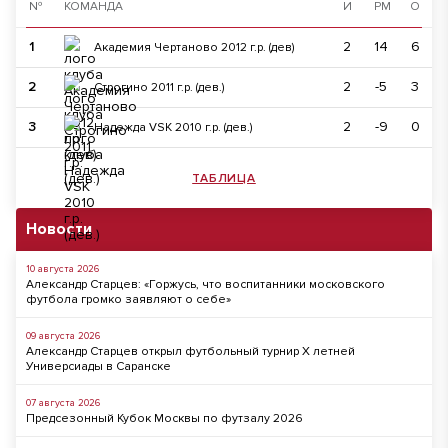
№
КОМАНДА
И
РМ
О
1
2
14
6
Академия Чертаново 2012 г.р. (дев)
2
2
-5
3
Строгино 2011 г.р. (дев.)
3
2
-9
0
Надежда VSK 2010 г.р. (дев.)
ТАБЛИЦА
Новости
10 августа 2026
Александр Старцев: «Горжусь, что воспитанники московского
футбола громко заявляют о себе»
09 августа 2026
Александр Старцев открыл футбольный турнир X летней
Универсиады в Саранске
07 августа 2026
Предсезонный Кубок Москвы по футзалу 2026