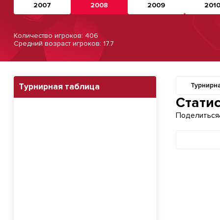
2007
2008
2009
201
Количество игроков: 406
Средний возраст игроков: 17.7
Турнирн
Турнирная таблица
Навигация п
Стати
Поделиться
Команды
Минимум иг