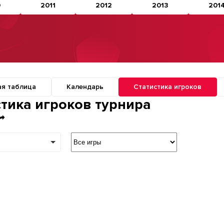
0
2011
2012
2013
201
ая таблица
Календарь
Статистика игроков
о разделам турнира
стика игроков турнира
р