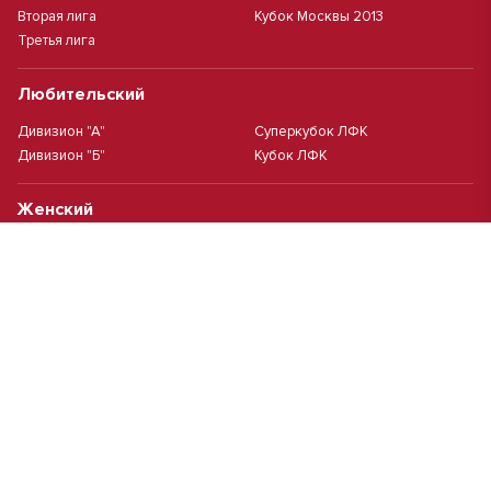
Вторая лига
Кубок Москвы 2013
Третья лига
Любительский
Дивизион "А"
Суперкубок ЛФК
Дивизион "Б"
Кубок ЛФК
Женский
Футзал(дев.)
Девочки 2013 г.р.
Девочки 2016 г.р.
Девочки 2011/2012 г.р.
Девочки 2015 г.р.
Чемпионат Москвы(жен.)
Девочки 2014 г.р.
Футзал
Футзал
Кубок ДЮСШ
Чемпионат Москвы футзал
MCL