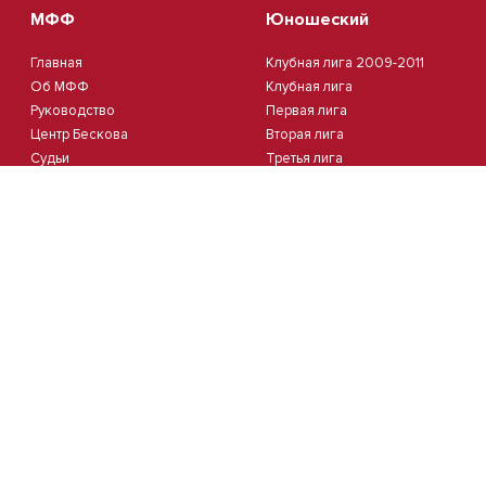
МФФ
Юношеский
Главная
Клубная лига 2009-2011
Об МФФ
Клубная лига
Руководство
Первая лига
Центр Бескова
Вторая лига
Судьи
Третья лига
Стадионы
Четвертая лига
Комитеты
Пятая лига
Новости
Кубок Москвы 2012
Документы
Кубок Москвы 2013
Партнеры
Контакты
Календарь
Пляжный
Студенческий
Пляжный футбол
Студлига 8х8 | Зол.
Кубок Москвы(жен.)
Студлига 8х8 | Сер.
Студлига 11х11 2025/2026