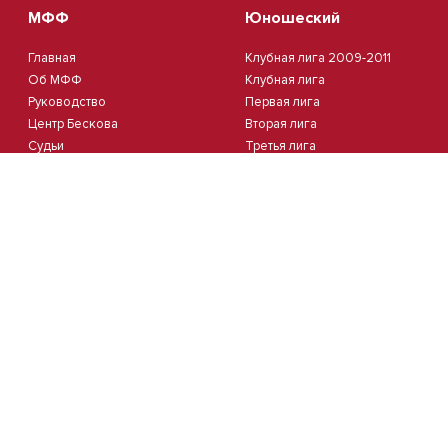
МФФ
Юношеский
Главная
Клубная лига 2009-2011
Об МФФ
Клубная лига
Руководство
Первая лига
Центр Бескова
Вторая лига
Судьи
Третья лига
Стадионы
Четвертая лига
Комитеты
Пятая лига
Новости
Кубок Москвы 2012
Документы
Кубок Москвы 2013
Партнеры
Контакты
Календарь
Пляжный
Студенческий
Пляжный футбол
Студлига 8х8 | Зол.
Кубок Москвы(жен.)
Студлига 8х8 | Сер.
Студлига 11х11 2025/2026