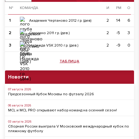
№
КОМАНДА
И
РМ
О
1
2
14
6
Академия Чертаново 2012 г.р. (дев)
2
2
-5
3
Строгино 2011 г.р. (дев.)
3
2
-9
0
Надежда VSK 2010 г.р. (дев.)
ТАБЛИЦА
Новости
07 августа 2026
Предсезонный Кубок Москвы по футзалу 2026
06 августа 2026
MCL и MCL PRO открывают набор команд на осенний сезон!
03 августа 2026
Сборная России выиграла V Московский международный кубок по
пляжному футболу