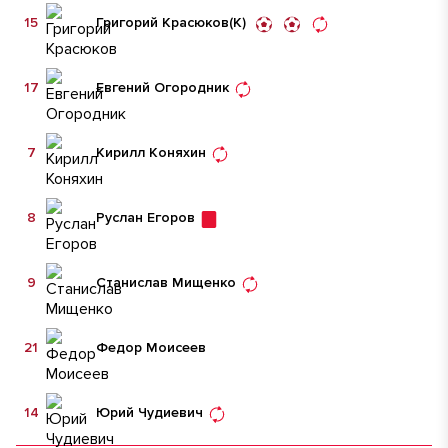
15
Григорий Красюков
(К)
17
Евгений Огородник
7
Кирилл Коняхин
8
Руслан Егоров
9
Станислав Мищенко
21
Федор Моисеев
14
Юрий Чудиевич