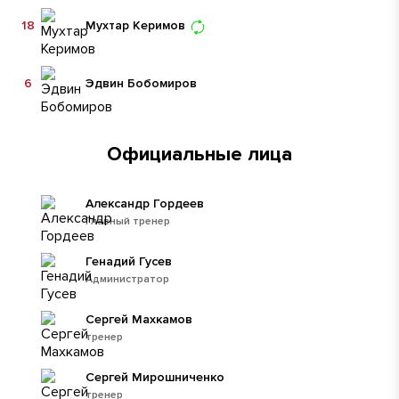
18
Мухтар Керимов
6
Эдвин Бобомиров
Официальные лица
Александр Гордеев
Главный тренер
Генадий Гусев
Администратор
Сергей Махкамов
тренер
Сергей Мирошниченко
тренер