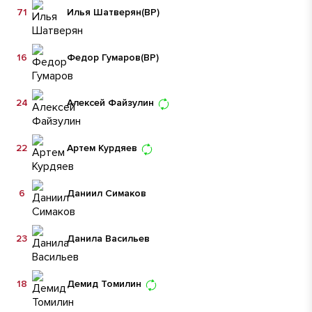
71
Илья Шатверян
(ВР)
16
Федор Гумаров
(ВР)
24
Алексей Файзулин
22
Артем Курдяев
6
Даниил Симаков
23
Данила Васильев
18
Демид Томилин