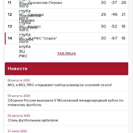
11
30
-37
26
Локомотив-Перово
12
29
-46
21
Строгино
13
30
-52
18
Космос
14
30
-67
18
ЭЦ РФС "Спарта"
ТАБЛИЦА
Новости
06 августа 2026
MCL и MCL PRO открывают набор команд на осенний сезон!
03 августа 2026
Сборная России выиграла V Московский международный кубок по
пляжному футболу
03 августа 2026
Стань футбольным арбитром
31 июля 2026