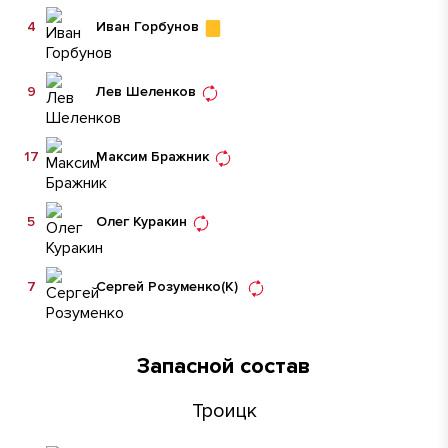
4
Иван Горбунов
9
Лев Шеленков
17
Максим Бражник
5
Олег Куракин
7
Сергей Розуменко
(К)
Запасной состав
Троицк