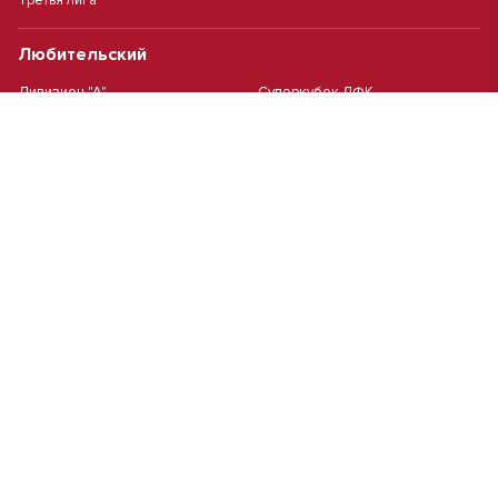
Третья лига
Любительский
Дивизион "А"
Суперкубок ЛФК
Дивизион "Б"
Кубок ЛФК
Женский
Футзал(дев.)
Девочки 2013 г.р.
Девочки 2016 г.р.
Девочки 2011/2012 г.р.
Девочки 2015 г.р.
Чемпионат Москвы(жен.)
Девочки 2014 г.р.
Футзал
Футзал
Кубок ДЮСШ
Чемпионат Москвы футзал
MCL
Высшая лига MCL | Весна 2026
Первая лига MCL PRO Весна