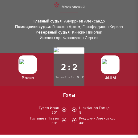
Московский
Главный судья:
Ануфриев Александр
Помощники судьи:
Горохов Артем
,
Гарафутдинов Кирилл
Резервный судья:
Кичкин Николай
Инспектор:
Французов Сергей
2 : 2
Росич
ФШМ
Первый тайм:
0 : 2
Голы
Гусев Иван
Шахбанов Гамид
50'
9'
Голышев Павел
Кукушкин Александр
58'
44'