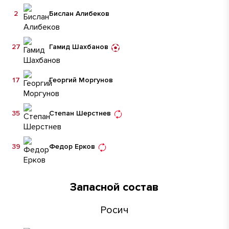
2
Бислан Алибеков
27
Гамид Шахбанов
17
Георгий Моргунов
35
Степан Шерстнев
39
Федор Ерков
Запасной состав
Росич