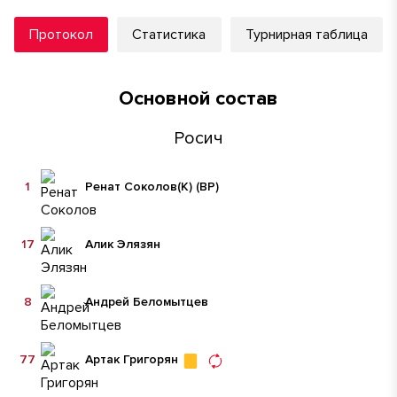
Протокол
Статистика
Турнирная таблица
Основной состав
Росич
1
Ренат Соколов
(К)
(ВР)
17
Алик Элязян
8
Андрей Беломытцев
77
Артак Григорян