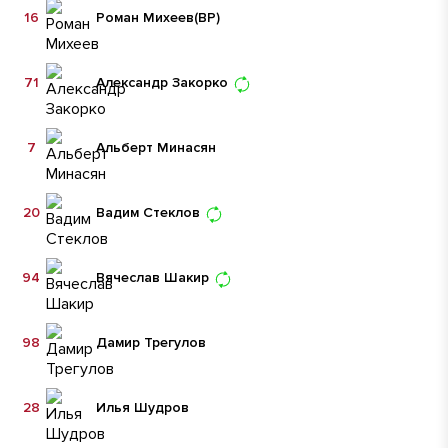
16
Роман Михеев
(ВР)
71
Александр Закорко
7
Альберт Минасян
20
Вадим Стеклов
94
Вячеслав Шакир
98
Дамир Трегулов
28
Илья Шудров