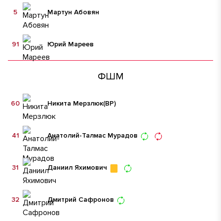
5
Мартун Абовян
91
Юрий Мареев
ФШМ
60
Никита Мерзлюк
(ВР)
41
Анатолий-Талмас Мурадов
31
Даниил Яхимович
32
Дмитрий Сафронов