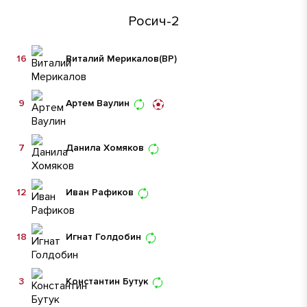
Росич-2
16
Виталий Мерикалов
(ВР)
9
Артем Ваулин
7
Данила Хомяков
12
Иван Рафиков
18
Игнат Голдобин
3
Константин Бутук