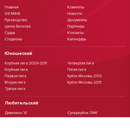
Главная
Комитеты
Об МФФ
Новости
Руководство
Документы
Центр Бескова
Партнеры
Судьи
Контакты
Стадионы
Календарь
Юношеский
Клубная лига 2009-2011
Четвертая лига
Клубная лига
Пятая лига
Первая лига
Кубок Москвы 2012
Вторая лига
Кубок Москвы 2013
Третья лига
Любительский
Дивизион "А"
Суперкубок ЛФК
Дивизион "Б"
Кубок ЛФК