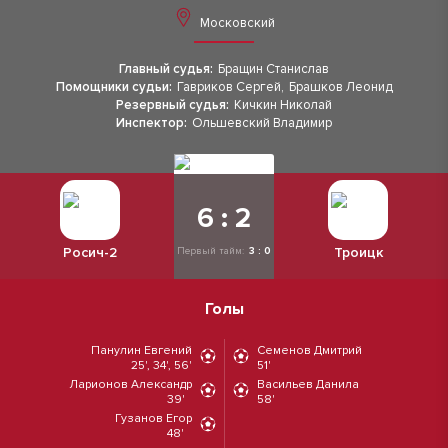
Московский
Главный судья:
Бращин Станислав
Помощники судьи:
Гавриков Сергей
,
Брашков Леонид
Резервный судья:
Кичкин Николай
Инспектор:
Ольшевский Владимир
6 : 2
Росич-2
Троицк
Первый тайм:
3 : 0
Голы
Панулин Евгений
Семенов Дмитрий
25', 34', 56'
51'
Ларионов Александр
Васильев Данила
39'
58'
Гузанов Егор
48'