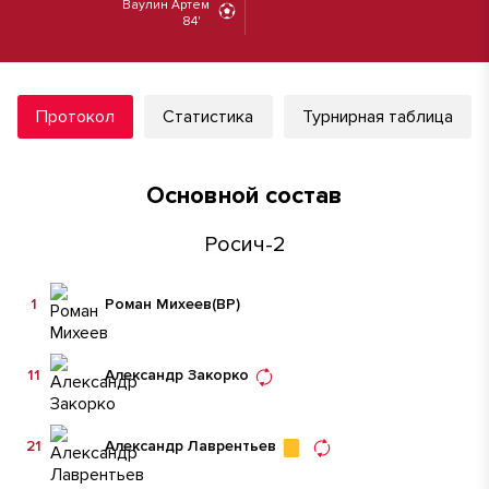
Ваулин Артем
84'
Протокол
Статистика
Турнирная таблица
Основной состав
Росич-2
1
Роман Михеев
(ВР)
11
Александр Закорко
21
Александр Лаврентьев