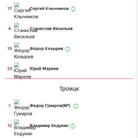
17
Сергей Клычников
6
Станислав Васильев
19
Фёдор Козырев
23
Юрий Мареев
Троицк
1
Федор Гумаров
(ВР)
12
Владимир Ендукин