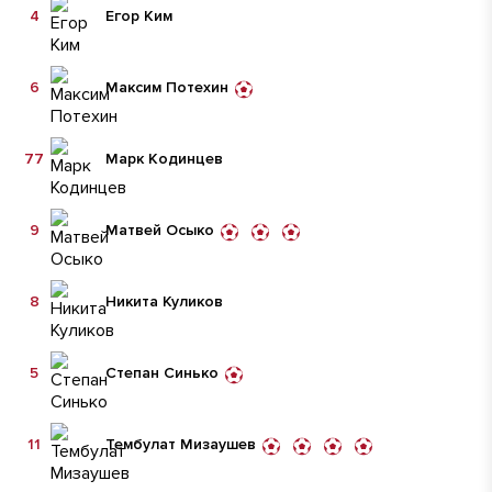
4
Егор Ким
6
Максим Потехин
77
Марк Кодинцев
9
Матвей Осыко
8
Никита Куликов
5
Степан Синько
11
Тембулат Мизаушев