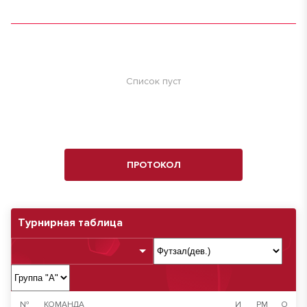
Список пуст
ПРОТОКОЛ
Турнирная таблица
№
КОМАНДА
И
РМ
О