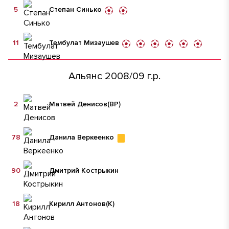
5
Степан Синько
11
Тембулат Мизаушев
Альянс 2008/09 г.р.
2
Матвей Денисов
(ВР)
78
Данила Веркеенко
90
Дмитрий Кострыкин
18
Кирилл Антонов
(К)