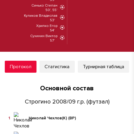
Синько Степан
50', 55'
Куликов Владислав
53'
Хрипко Егор
54'
Сухинин Виктор
57'
Протокол
Статистика
Турнирная таблица
Основной состав
Строгино 2008/09 г.р. (футзал)
1
Николай Чехлов
(К)
(ВР)