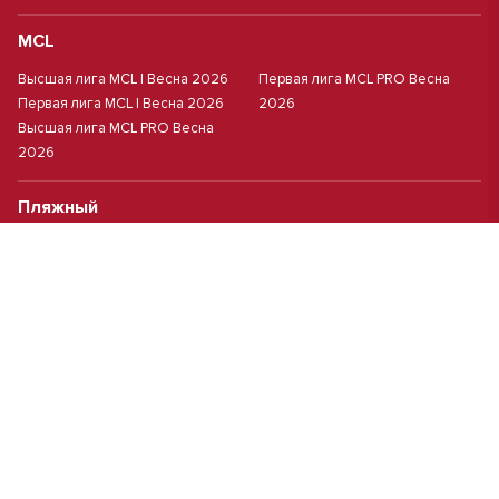
MCL
Высшая лига MCL | Весна 2026
Первая лига MCL PRO Весна
Первая лига MCL | Весна 2026
2026
Высшая лига MCL PRO Весна
2026
Пляжный
Пляжный футбол
Кубок Москвы(жен.)
Студенческий
Студлига 8х8 | Зол.
Студлига 11х11 2025/2026
Студлига 8х8 | Сер.
Кубок Студлиги 8х8 2026
Мини-футбол
Чемпионат Москвы 8х8
Чемпионат Москвы 6х6 2026 г.