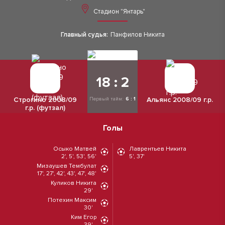
Стадион "Янтарь"
Главный судья:
Панфилов Никита
18 : 2
Строгино 2008/09
Альянс 2008/09 г.р.
Первый тайм:
6 : 1
г.р. (футзал)
Голы
Осыко Матвей
Лаврентьев Никита
2', 5', 53', 56'
5', 37'
Мизаушев Тембулат
17', 27', 42', 43', 47', 48'
Куликов Никита
29'
Потехин Максим
30'
Ким Егор
39'