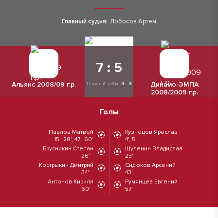
Главный судья:
Лобосов Артем
7 : 5
Альянс 2008/09 г.р.
Динамо-ЭМПА
Первый тайм:
3 : 3
2008/2009 г.р.
Голы
Павлов Матвей
Кузнецов Ярослав
15', 28', 47', 60'
4', 5'
Брусникин Степан
Шуленин Владислав
26'
23'
Кострыкин Дмитрий
Сидюков Арсений
34'
43'
Антонов Кирилл
Румянцев Евгений
60'
57'