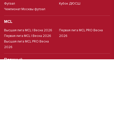
Футзал
Кубок ДЮСШ
Чемпионат Москвы футзал
MCL
Высшая лига MCL | Весна 2026
Первая лига MCL PRO Весна
Первая лига MCL | Весна 2026
2026
Высшая лига MCL PRO Весна
2026
Пляжный
Пляжный футбол
Кубок Москвы(жен.)
Студенческий
Студлига 8х8 | Зол.
Студлига 11х11 2025/2026
Студлига 8х8 | Сер.
Кубок Студлиги 8х8 2026
Мини-футбол