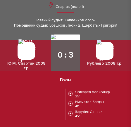
Спартак (поле 1)
Главный судья:
Капленков Игорь
Помощники судьи:
Брашков Леонид
,
Щербатых Григорий
0 : 3
Ю.М. Спартак 2008
Рублево 2008 г.р.
г.р.
Голы
Стихарёв Александр
25'
Нигматов Богдан
41'
Зарубин Даниил
45'