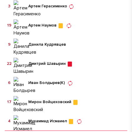
3
Артем Герасименко
19
Артем Наумов
9
Данила Кудрявцев
22
Дмитрий Шавырин
6
Иван Болдырев
(К)
17
Мирон Войцеховский
4
Мухаммад Исмаиел