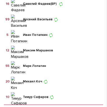
16
Савелий Фадеев
(ВР)
99
Арсений Васильев
5
Иван Потапкин
12
Максим Маршаков
55
Марк Лопатин
20
Михаил Коч
10
Тимур Сафаров