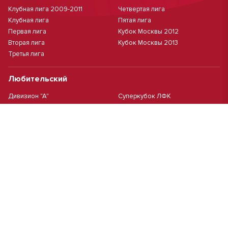
Клубная лига 2009-2011
Четвертая лига
Клубная лига
Пятая лига
Первая лига
Кубок Москвы 2012
Вторая лига
Кубок Москвы 2013
Третья лига
Любительский
Дивизион "А"
Суперкубок ЛФК
Дивизион "Б"
Кубок ЛФК
Женский
Футзал(дев.)
Девочки 2013 г.р.
Девочки 2016 г.р.
Девочки 2011/2012 г.р.
Девочки 2015 г.р.
Чемпионат Москвы(жен.)
Девочки 2014 г.р.
Футзал
Футзал
Кубок ДЮСШ