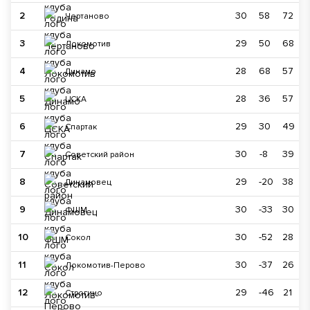
2
30
58
72
Чертаново
3
29
50
68
Локомотив
4
28
68
57
Динамо
5
28
36
57
ЦСКА
6
29
30
49
Спартак
7
30
-8
39
Советский район
8
29
-20
38
Динамовец
9
30
-33
30
ФШМ
10
30
-52
28
Сокол
11
30
-37
26
Локомотив-Перово
12
29
-46
21
Строгино