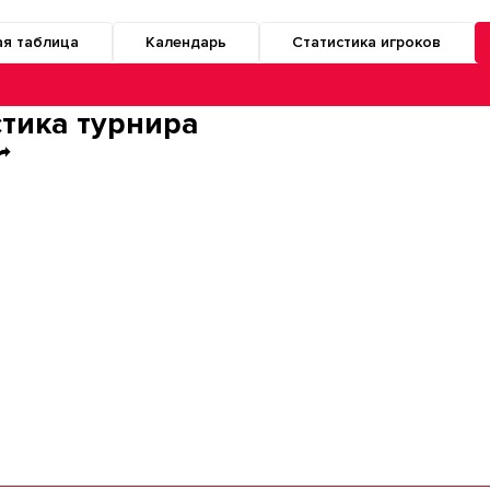
ая таблица
Календарь
Статистика игроков
о разделам турнира
стика турнира