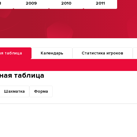
8
2009
2010
2011
ая таблица
Календарь
Статистика игроков
о разделам турнира
ная таблица
Шахматка
Форма