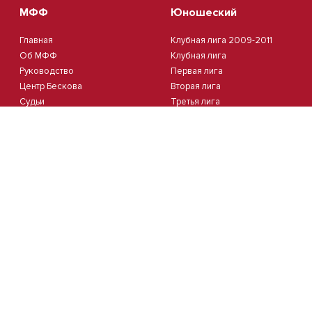
МФФ
Юношеский
Главная
Клубная лига 2009-2011
Об МФФ
Клубная лига
Руководство
Первая лига
Центр Бескова
Вторая лига
Судьи
Третья лига
Стадионы
Четвертая лига
Комитеты
Пятая лига
Новости
Кубок Москвы 2012
Документы
Кубок Москвы 2013
Партнеры
Контакты
Календарь
Пляжный
Студенческий
Пляжный футбол
Студлига 8х8 | Зол.
Кубок Москвы(жен.)
Студлига 8х8 | Сер.
Студлига 11х11 2025/2026