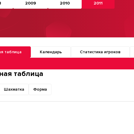
8
2009
2010
2011
ая таблица
Календарь
Статистика игроков
о разделам турнира
ная таблица
Шахматка
Форма