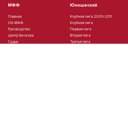
МФФ
Юношеский
Главная
Клубная лига 2009-2011
Об МФФ
Клубная лига
Руководство
Первая лига
Центр Бескова
Вторая лига
Судьи
Третья лига
Стадионы
Четвертая лига
Комитеты
Пятая лига
Новости
Кубок Москвы 2012
Документы
Кубок Москвы 2013
Партнеры
Контакты
Календарь
Пляжный
Студенческий
Пляжный футбол
Студлига 8х8 | Зол.
Кубок Москвы(жен.)
Студлига 8х8 | Сер.
Студлига 11х11 2025/2026