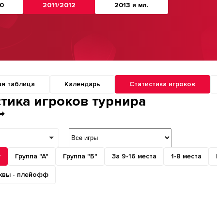
0
2011/2012
2013 и мл.
ая таблица
Календарь
Статистика игроков
о разделам турнира
стика игроков турнира
р
у
Группа "А"
Группа "Б"
За 9-16 места
1-8 места
квы - плейофф