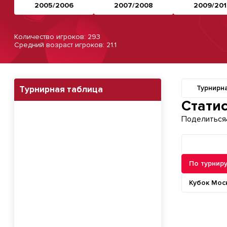
2005/2006
2007/2008
2009/201
Количество игроков: 293
Средний возраст игроков: 21.1
Турнирн
Турнирная таблица
Навигация п
Стати
Поделиться
Команды
Минимум иг
По турнир
Кубок Мос