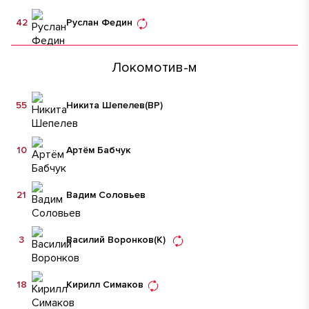
42
Руслан Федин
Локомотив-м
55
Никита Шепелев
(ВР)
10
Артём Бабчук
21
Вадим Соловьев
3
Василий Воронков
(К)
18
Кирилл Симаков