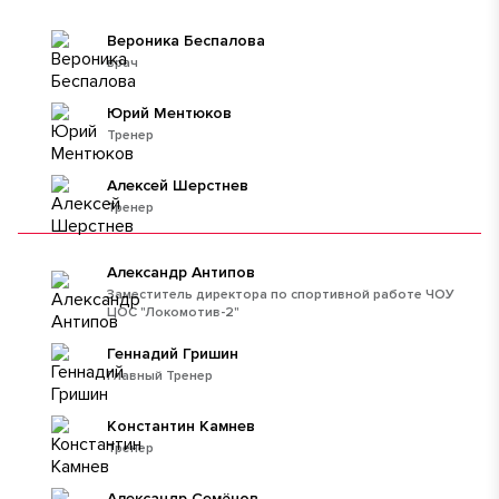
Вероника Беспалова
врач
Юрий Ментюков
Тренер
Алексей Шерстнев
Тренер
Александр Антипов
Заместитель директора по спортивной работе ЧОУ
ЦОС "Локомотив-2"
Геннадий Гришин
Главный Тренер
Константин Камнев
Тренер
Александр Семёнов