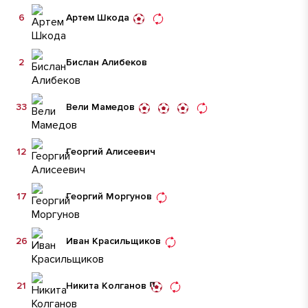
6
Артем Шкода
2
Бислан Алибеков
33
Вели Мамедов
12
Георгий Алисеевич
17
Георгий Моргунов
26
Иван Красильщиков
21
Никита Колганов