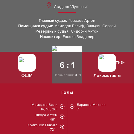
Стадион "Лужники"
Главный судья:
Горохов Артем
Помощники судьи:
Мамедов Васиф
,
Вяльдин Сергей
Резервный судья:
Сидорин Антон
Инспектор:
Енютин Владимир
6 : 1
ФШМ
Локомотив-м
Первый тайм:
3 : 1
Голы
Мамедов Вели
Баринов Михаил
14', 16', 20'
7'
Шкода Артем
48'
Колганов Никита
72'