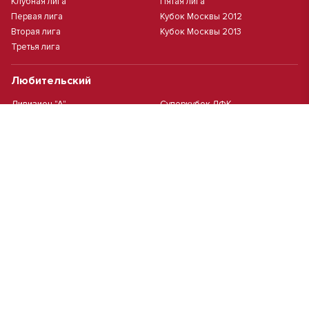
Клубная лига
Пятая лига
Первая лига
Кубок Москвы 2012
Вторая лига
Кубок Москвы 2013
Третья лига
Любительский
Дивизион "А"
Суперкубок ЛФК
Дивизион "Б"
Кубок ЛФК
Женский
Футзал(дев.)
Девочки 2013 г.р.
Девочки 2016 г.р.
Девочки 2011/2012 г.р.
Девочки 2015 г.р.
Чемпионат Москвы(жен.)
Девочки 2014 г.р.
Футзал
Футзал
Кубок ДЮСШ
Чемпионат Москвы футзал