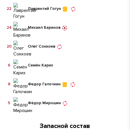
22
Лаврентий Гогун
24
Михаил Баринов
20
Олег Соккоев
6
Семён Карих
8
Федор Галочкин
5
Фёдор Мирошин
Запасной состав