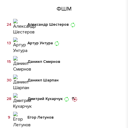
ФШМ
24
Александр Шестеров
13
Артур Унтура
15
Даниил Смирнов
30
Даниил Шарпан
28
Дмитрий Кухарчук
9
Егор Летунов