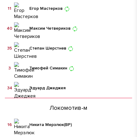
11
Егор Мастерков
40
Максим Четвериков
35
Степан Шерстнев
3
Тимофей Симакин
34
Эдуард Джеджея
Локомотив-м
16
Никита Мерзлюк
(ВР)