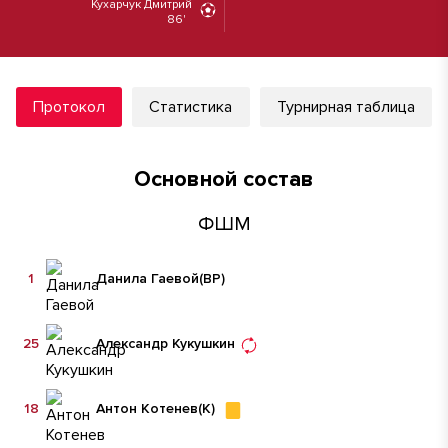
Кухарчук Дмитрий
86'
Протокол
Статистика
Турнирная таблица
Основной состав
ФШМ
1
Данила Гаевой
(ВР)
25
Александр Кукушкин
18
Антон Котенев
(К)