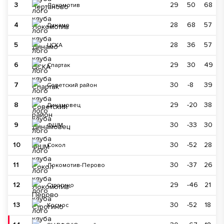
3
29
50
68
Локомотив
4
28
68
57
Динамо
5
28
36
57
ЦСКА
6
29
30
49
Спартак
7
30
-8
39
Советский район
8
29
-20
38
Динамовец
9
30
-33
30
ФШМ
10
30
-52
28
Сокол
11
30
-37
26
Локомотив-Перово
12
29
-46
21
Строгино
13
30
-52
18
Космос