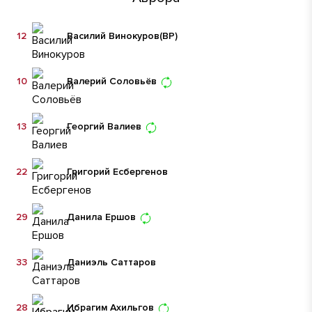
12
Василий Винокуров
(ВР)
10
Валерий Соловьёв
13
Георгий Валиев
22
Григорий Есбергенов
29
Данила Ершов
33
Даниэль Саттаров
28
Ибрагим Ахильгов