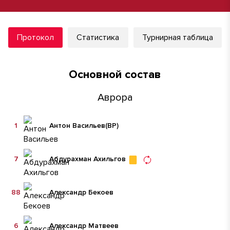
Протокол
Статистика
Турнирная таблица
Основной состав
Аврора
1
Антон Васильев
(ВР)
7
Абдурахман Ахильгов
88
Александр Бекоев
6
Александр Матвеев