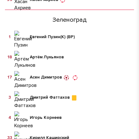
Зеленоград
1
Евгений Пузин
(К)
(ВР)
18
Артём Лукьянов
17
Асен Димитров
3
Дмитрий Фаттахов
4
Игорь Корнеев
33
Кирилл Каширский