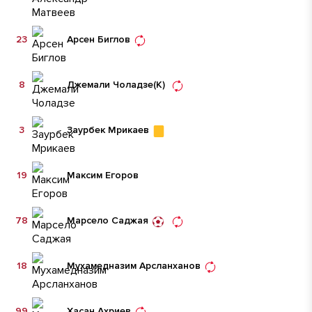
23
Арсен Биглов
8
Джемали Чоладзе
(К)
3
Заурбек Мрикаев
19
Максим Егоров
78
Марсело Саджая
18
Мухамедназим Арсланханов
99
Хасан Ахриев