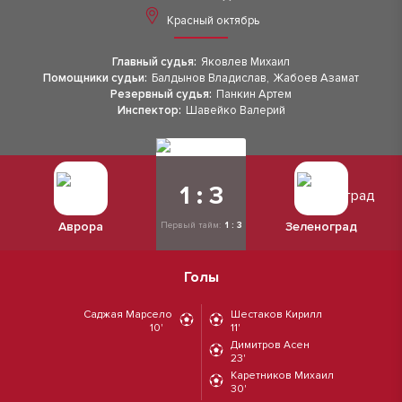
Красный октябрь
Главный судья:
Яковлев Михаил
Помощники судьи:
Балдынов Владислав
,
Жабоев Азамат
Резервный судья:
Панкин Артем
Инспектор:
Шавейко Валерий
1 : 3
Аврора
Зеленоград
Первый тайм:
1 : 3
Голы
Саджая Марсело
Шестаков Кирилл
10'
11'
Димитров Асен
23'
Каретников Михаил
30'