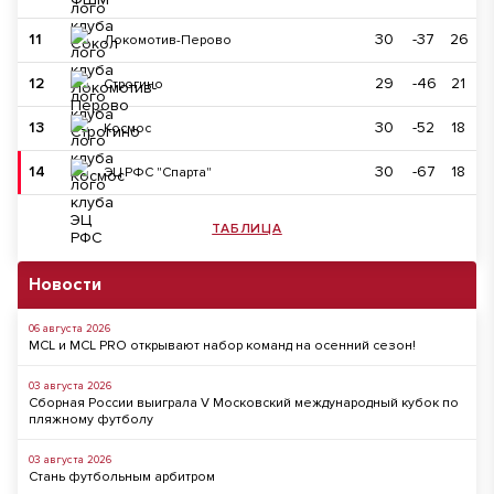
11
30
-37
26
Локомотив-Перово
12
29
-46
21
Строгино
13
30
-52
18
Космос
14
30
-67
18
ЭЦ РФС "Спарта"
ТАБЛИЦА
Новости
06 августа 2026
MCL и MCL PRO открывают набор команд на осенний сезон!
03 августа 2026
Сборная России выиграла V Московский международный кубок по
пляжному футболу
03 августа 2026
Стань футбольным арбитром