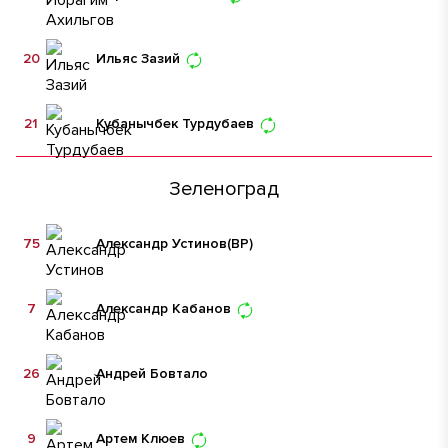
20
Ильяс Зазий
21
Кубанычбек Турдубаев
Зеленоград
75
Александр Устинов
(ВР)
7
Александр Кабанов
26
Андрей Бовтало
9
Артем Клюев