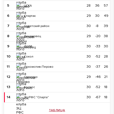
5
28
36
57
ЦСКА
6
29
30
49
Спартак
7
30
-8
39
Советский район
8
29
-20
38
Динамовец
9
30
-33
30
ФШМ
10
30
-52
28
Сокол
11
30
-37
26
Локомотив-Перово
12
29
-46
21
Строгино
13
30
-52
18
Космос
14
30
-67
18
ЭЦ РФС "Спарта"
ТАБЛИЦА