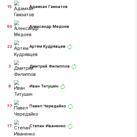
15
Адамхан Гамзатов
90
Александр Медоев
22
Артём Кудрявцев
3
Дмитрий Филиппов
8
Иван Титушин
77
Павел Чередайко
17
Степан Иваненко