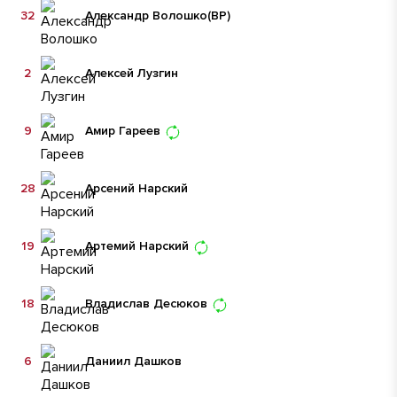
32
Александр Волошко
(ВР)
2
Алексей Лузгин
9
Амир Гареев
28
Арсений Нарский
19
Артемий Нарский
18
Владислав Десюков
6
Даниил Дашков