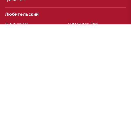
Третья лига
Любительский
Дивизион "А"
Суперкубок ЛФК
Дивизион "Б"
Кубок ЛФК
Женский
Футзал(дев.)
Девочки 2013 г.р.
Девочки 2016 г.р.
Девочки 2011/2012 г.р.
Девочки 2015 г.р.
Чемпионат Москвы(жен.)
Девочки 2014 г.р.
Футзал
Футзал
Кубок ДЮСШ
Чемпионат Москвы футзал
MCL
Высшая лига MCL | Весна 2026
Первая лига MCL PRO Весна