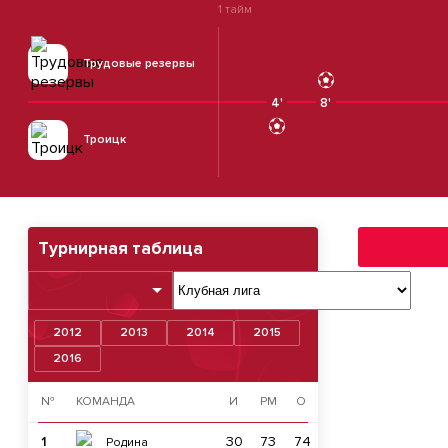
1 тайм
Трудовые резервы
4'
8'
Троицк
Турнирная таблица
2012
2013
2014
2015
2016
№
КОМАНДА
И
РМ
О
1
30
73
74
Родина