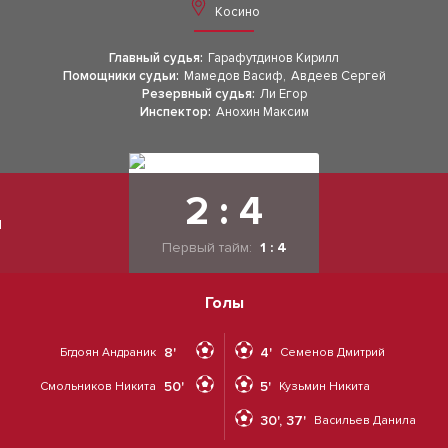
Косино
Главный судья:
Гарафутдинов Кирилл
Помощники судьи:
Мамедов Васиф
,
Авдеев Сергей
Резервный судья:
Ли Егор
Инспектор:
Анохин Максим
2 : 4
ы
Первый тайм:
1 : 4
Голы
8'
4'
Бгдоян Андраник
Семенов Дмитрий
50'
5'
Смольников Никита
Кузьмин Никита
30', 37'
Васильев Данила