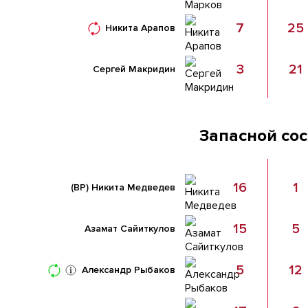
7
25
Никита Арапов
3
21
Сергей Макридин
Запасной со
16
1
(ВР)
Никита Медведев
15
5
Азамат Сайиткулов
5
12
Александр Рыбаков