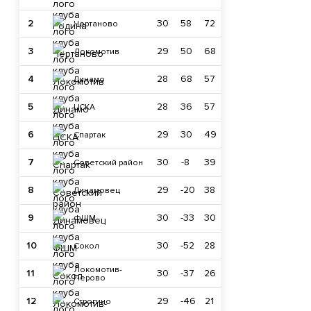
2
30
58
72
Чертаново
3
29
50
68
Локомотив
4
28
68
57
Динамо
5
28
36
57
ЦСКА
6
29
30
49
Спартак
7
30
-8
39
Советский район
8
29
-20
38
Динамовец
9
30
-33
30
ФШМ
10
30
-52
28
Сокол
Локомотив-
11
30
-37
26
Перово
12
29
-46
21
Строгино