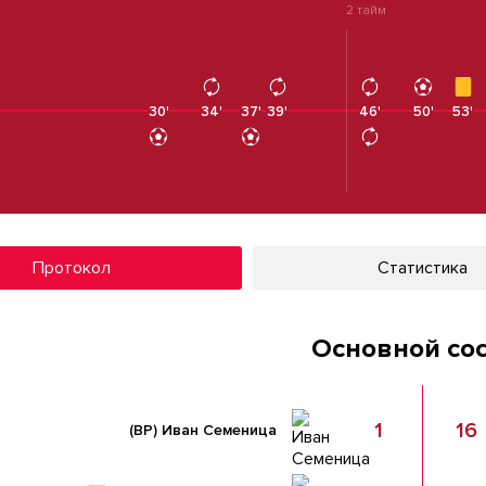
2 тайм
30'
34'
37'
39'
46'
46'
50'
53'
Протокол
Статистика
Основной со
1
16
(ВР)
Иван Семеница