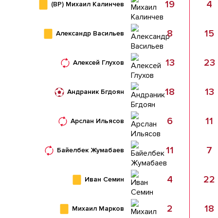
19
4
(ВР)
Михаил Калинчев
8
15
Александр Васильев
13
23
Алексей Глухов
18
13
Андраник Бгдоян
6
11
Арслан Ильясов
11
7
Байелбек Жумабаев
4
22
Иван Семин
2
18
Михаил Марков