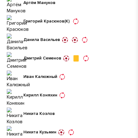
Артём Мануков
Григорий Красюков
(К)
Данила Васильев
Дмитрий Семенов
Иван Калюжный
Кирилл Коняхин
Никита Козлов
Никита Кузьмин