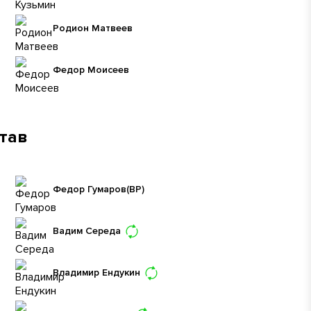
Родион Матвеев
Федор Моисеев
став
Федор Гумаров
(ВР)
Вадим Середа
Владимир Ендукин