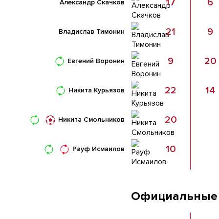
17
6
Александр Скачков
21
9
Владислав Тимонин
9
20
Евгений Воронин
22
14
Никита Курьязов
20
Никита Смольников
10
Рауф Исмаилов
Официальные