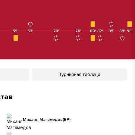
59'
63'
70'
76'
80'
80'
82'
85'
88'
90'
Турнирная таблица
став
Михаил Магамедов
(ВР)