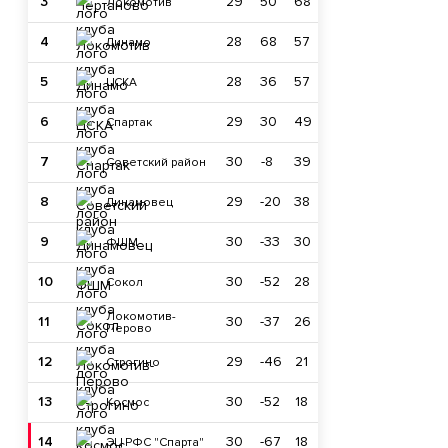
3
29
50
68
Локомотив
4
28
68
57
Динамо
5
28
36
57
ЦСКА
6
29
30
49
Спартак
7
30
-8
39
Советский район
8
29
-20
38
Динамовец
9
30
-33
30
ФШМ
10
30
-52
28
Сокол
Локомотив-
11
30
-37
26
Перово
12
29
-46
21
Строгино
13
30
-52
18
Космос
14
30
-67
18
ЭЦ РФС "Спарта"