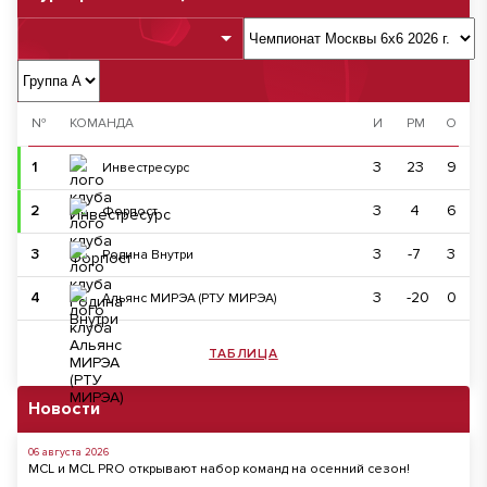
№
КОМАНДА
И
РМ
О
1
3
23
9
Инвестресурс
2
3
4
6
Форпост
3
3
-7
3
Родина Внутри
4
3
-20
0
Альянс МИРЭА (РТУ МИРЭА)
ТАБЛИЦА
Новости
06 августа 2026
MCL и MCL PRO открывают набор команд на осенний сезон!