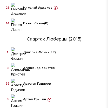
28
Николай Аржаков
14
Павел Лизин
(К)
Спартак Люберцы (2015)
1
Дмитрий Фомин
(ВР)
8
Александр Кристев
55
Арастун Гадиров
9
Артем Гришин