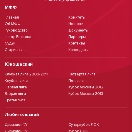
МФФ
Главная
Комитеты
Об МФФ
Новости
Руководство
Документы
Центр Бескова
Партнеры
Судьи
Контакты
Стадионы
Календарь
Юношеский
Клубная лига 2009-2011
Четвертая лига
Клубная лига
Пятая лига
Первая лига
Кубок Москвы 2012
Вторая лига
Кубок Москвы 2013
Третья лига
Любительский
Дивизион "А"
Суперкубок ЛФК
Дивизион "Б"
Кубок ЛФК