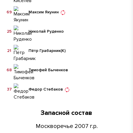
69
Максим Якунин
25
Николай Руденко
21
Пётр Грабарник
(К)
68
Тимофей Быченков
37
Федор Стебаков
Запасной состав
Москворечье 2007 г.р.