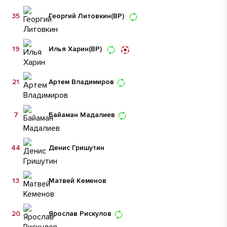
35
Георгий Литовкин
(ВР)
19
Илья Харин
(ВР)
21
Артем Владимиров
7
Байаман Мадалиев
44
Денис Гришутин
13
Матвей Кеменов
20
Ярослав Рискулов