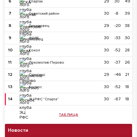
6
29
30
49
Спартак
7
30
-8
39
Советский район
8
29
-20
38
Динамовец
9
30
-33
30
ФШМ
10
30
-52
28
Сокол
11
30
-37
26
Локомотив-Перово
12
29
-46
21
Строгино
13
30
-52
18
Космос
14
30
-67
18
ЭЦ РФС "Спарта"
ТАБЛИЦА
Новости