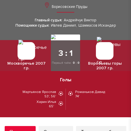
Борисовские Пруды
Главный судья:
Андрейчук Виктор
Помощники судьи:
Ивлев Даниил
,
Шаммасов Искандер
3 : 1
Москворечье 2007
Воробьевы горы
Первый тайм:
0 : 0
г.р.
2007 г.р.
Голы
Мартьянов Ярослав
Романьков Давид
53', 56'
74'
Харин Илья
65'