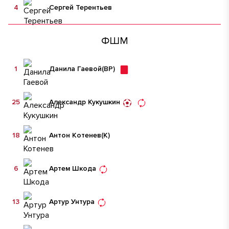
4
Сергей Терентьев
ФШМ
1
Данила Гаевой
(ВР)
25
Александр Кукушкин
18
Антон Котенев
(К)
6
Артем Шкода
13
Артур Унтура