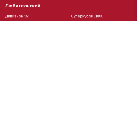
Любительский
Дивизион "А"
Суперкубок ЛФК
Дивизион "Б"
Кубок ЛФК
Женский
Футзал(дев.)
Девочки 2013 г.р.
Девочки 2016 г.р.
Девочки 2011/2012 г.р.
Девочки 2015 г.р.
Чемпионат Москвы(жен.)
Девочки 2014 г.р.
Футзал
Футзал
Кубок ДЮСШ
Чемпионат Москвы футзал
MCL
Высшая лига MCL | Весна 2026
Первая лига MCL PRO Весна
Первая лига MCL | Весна 2026
2026