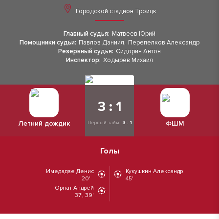
Городской стадион Троицк
Главный судья:
Матвеев Юрий
Помощники судьи:
Павлов Даниил
,
Перепелков Александр
Резервный судья:
Сидорин Антон
Инспектор:
Ходырев Михаил
3 : 1
Летний дождик
ФШМ
Первый тайм:
3 : 1
Голы
Имедадзе Денис
Кукушкин Александр
20'
45'
Орнат Андрей
37', 39'