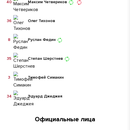
40
Максим Четвериков
36
Олег Тихонов
8
Руслан Федин
35
Степан Шерстнев
3
Тимофей Симакин
34
Эдуард Джеджея
Официальные лица