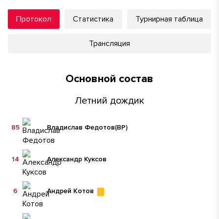
Протокол
Статистика
Турнирная таблица
Трансляция
Основной состав
Летний дождик
85
Владислав Федотов
(ВР)
14
Александр Куксов
6
Андрей Котов