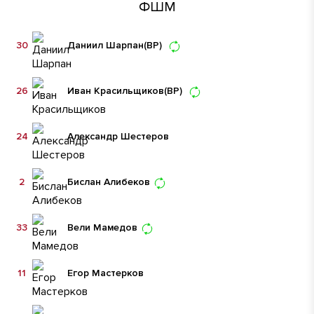
ФШМ
30
Даниил Шарпан
(ВР)
26
Иван Красильщиков
(ВР)
24
Александр Шестеров
2
Бислан Алибеков
33
Вели Мамедов
11
Егор Мастерков