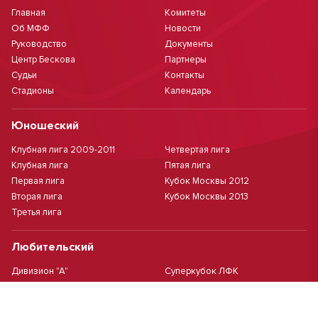
Главная
Комитеты
Об МФФ
Новости
Руководство
Документы
Центр Бескова
Партнеры
Судьи
Контакты
Стадионы
Календарь
Юношеский
Клубная лига 2009-2011
Четвертая лига
Клубная лига
Пятая лига
Первая лига
Кубок Москвы 2012
Вторая лига
Кубок Москвы 2013
Третья лига
Любительский
Дивизион "А"
Суперкубок ЛФК
Дивизион "Б"
Кубок ЛФК