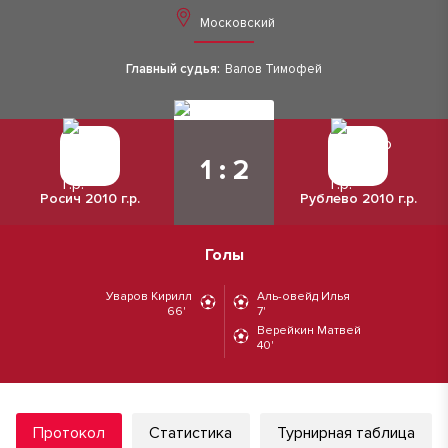
Московский
Главный судья:
Валов Тимофей
1 : 2
Росич 2010 г.р.
Рублево 2010 г.р.
Голы
Уваров Кирилл
Аль-овейд Илья
66'
7'
Верейкин Матвей
40'
Протокол
Статистика
Турнирная таблица