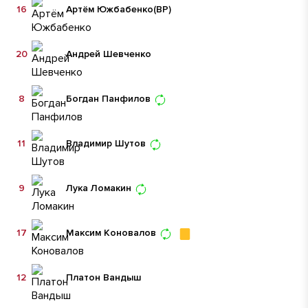
16
Артём Южбабенко
(ВР)
20
Андрей Шевченко
8
Богдан Панфилов
11
Владимир Шутов
9
Лука Ломакин
17
Максим Коновалов
12
Платон Вандыш