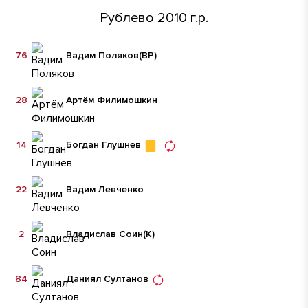
Рублево 2010 г.р.
76
Вадим Поляков
(ВР)
28
Артём Филимошкин
14
Богдан Глушнев
22
Вадим Левченко
2
Владислав Соин
(К)
84
Даниял Султанов