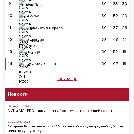
9
30
-33
30
ФШМ
10
30
-52
28
Сокол
11
30
-37
26
Локомотив-Перово
12
29
-46
21
Строгино
13
30
-52
18
Космос
14
30
-67
18
ЭЦ РФС "Спарта"
ТАБЛИЦА
Новости
06 августа 2026
MCL и MCL PRO открывают набор команд на осенний сезон!
03 августа 2026
Сборная России выиграла V Московский международный кубок по
пляжному футболу