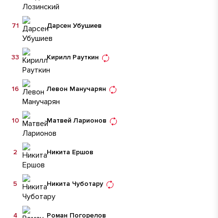
71
Дарсен Убушиев
33
Кирилл Рауткин
16
Левон Манучарян
10
Матвей Ларионов
2
Никита Ершов
5
Никита Чуботару
4
Роман Погорелов