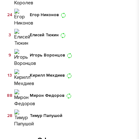
24
Егор Никонов
3
Елисей Тюкин
9
Игорь Воронцов
13
Кирилл Мехдиев
88
Мирон Федоров
28
Тимур Папушой