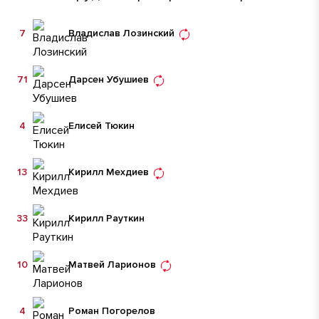
7
Владислав Лозинский
71
Дарсен Убушиев
4
Елисей Тюкин
13
Кирилл Мехдиев
33
Кирилл Рауткин
10
Матвей Ларионов
4
Роман Погорелов