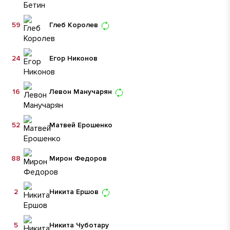
59
Глеб Королев
24
Егор Никонов
16
Левон Манучарян
52
Матвей Ерошенко
88
Мирон Федоров
2
Никита Ершов
5
Никита Чуботару