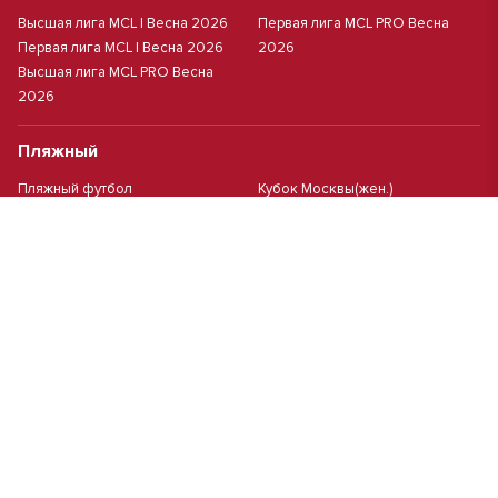
Высшая лига MCL | Весна 2026
Первая лига MCL PRO Весна
Первая лига MCL | Весна 2026
2026
Высшая лига MCL PRO Весна
2026
Пляжный
Пляжный футбол
Кубок Москвы(жен.)
Студенческий
Студлига 8х8 | Зол.
Студлига 11х11 2025/2026
Студлига 8х8 | Сер.
Кубок Студлиги 8х8 2026
Мини-футбол
Чемпионат Москвы 8х8
Чемпионат Москвы 6х6 2026 г.
Политика обработки персональных данных
Разработка сайта:
Лаборатория интернет