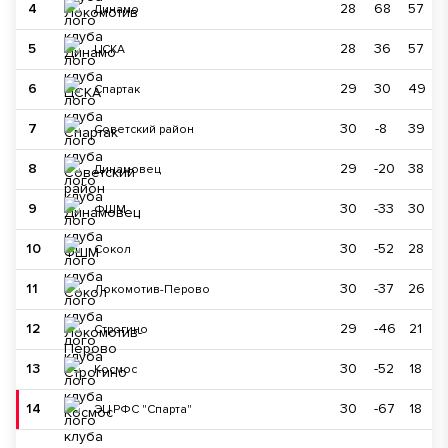
4
28
68
57
Динамо
5
28
36
57
ЦСКА
6
29
30
49
Спартак
7
30
-8
39
Советский район
8
29
-20
38
Динамовец
9
30
-33
30
ФШМ
10
30
-52
28
Сокол
11
30
-37
26
Локомотив-Перово
12
29
-46
21
Строгино
13
30
-52
18
Космос
14
30
-67
18
ЭЦ РФС "Спарта"