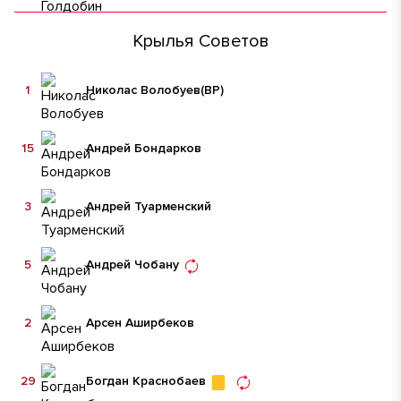
Крылья Советов
1
Николас Волобуев
(ВР)
15
Андрей Бондарков
3
Андрей Туарменский
5
Андрей Чобану
2
Арсен Аширбеков
29
Богдан Краснобаев