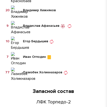
20
Владимир Хижняков
9
Владислав Афанасьев
10
Егор Бердышев
7
Иван Оглодин
77
Лазизбек Холикназаров
Запасной состав
ЛФК Торпедо-2