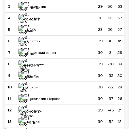
3
29
50
68
Локомотив
4
28
68
57
Динамо
5
28
36
57
ЦСКА
6
29
30
49
Спартак
7
30
-8
39
Советский район
8
29
-20
38
Динамовец
9
30
-33
30
ФШМ
10
30
-52
28
Сокол
11
30
-37
26
Локомотив-Перово
12
29
-46
21
Строгино
13
30
-52
18
Космос