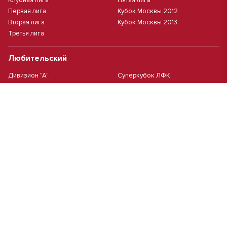
Клубная лига
Пятая лига
Первая лига
Кубок Москвы 2012
Вторая лига
Кубок Москвы 2013
Третья лига
Любительский
Дивизион "А"
Суперкубок ЛФК
Дивизион "Б"
Кубок ЛФК
Женский
Футзал(дев.)
Девочки 2013 г.р.
Девочки 2016 г.р.
Девочки 2011/2012 г.р.
Девочки 2015 г.р.
Чемпионат Москвы(жен.)
Девочки 2014 г.р.
Футзал
Футзал
Кубок ДЮСШ
Чемпионат Москвы футзал