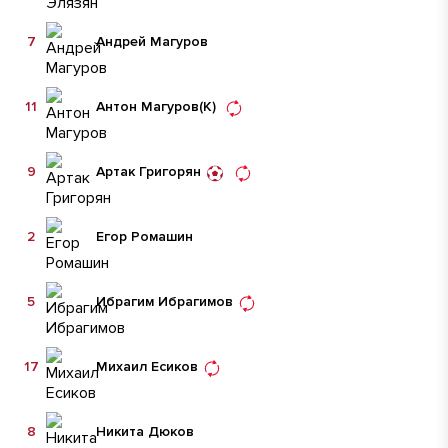
7
Андрей Магуров
11
Антон Магуров
(К)
9
Артак Григорян
2
Егор Ромашин
5
Ибрагим Ибрагимов
17
Михаил Есиков
8
Никита Дюков