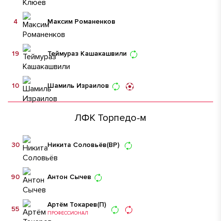
4
Максим Романенков
19
Теймураз Кашакашвили
10
Шамиль Израилов
ЛФК Торпедо-м
30
Никита Соловьёв
(ВР)
90
Антон Сычев
Артём Токарев
(П)
55
ПРОФЕССИОНАЛ