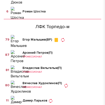
6
Роман Шостка
ЛФК Торпедо-м
79
Егор Малышев
(ВР)
Арсений Петров
(П)
87
ПРОФЕССИОНАЛ
Владислав Вильгельм
(П)
81
ПРОФЕССИОНАЛ
Вячеслав Худоклинов
(П)
80
ПРОФЕССИОНАЛ
11
Дамир Ларьков