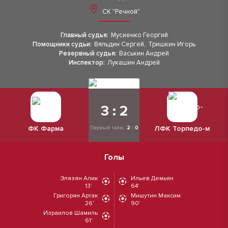
СК "Речной"
Главный судья:
Мусиенко Георгий
Помощники судьи:
Вяльдин Сергей
,
Тришкин Игорь
Резервный судья:
Васькин Андрей
Инспектор:
Лукашин Андрей
3 : 2
ФК Фарма
ЛФК Торпедо-м
Первый тайм:
2 : 0
Голы
Элязян Алик
Ильев Демьян
13'
64'
Григорян Артак
Мишутин Максим
26'
90'
Израилов Шамиль
61'