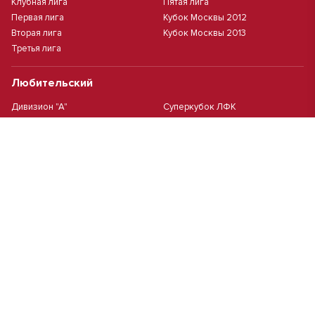
Клубная лига
Пятая лига
Первая лига
Кубок Москвы 2012
Вторая лига
Кубок Москвы 2013
Третья лига
Любительский
Дивизион "А"
Суперкубок ЛФК
Дивизион "Б"
Кубок ЛФК
Женский
Футзал(дев.)
Девочки 2013 г.р.
Девочки 2016 г.р.
Девочки 2011/2012 г.р.
Девочки 2015 г.р.
Чемпионат Москвы(жен.)
Девочки 2014 г.р.
Футзал
Футзал
Кубок ДЮСШ
Чемпионат Москвы футзал