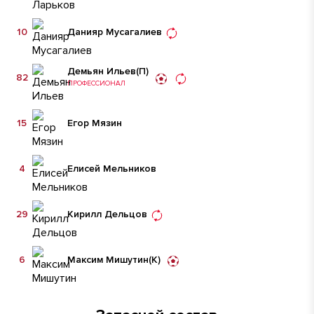
10
Данияр Мусагалиев
Демьян Ильев
(П)
82
ПРОФЕССИОНАЛ
15
Егор Мязин
4
Елисей Мельников
29
Кирилл Дельцов
6
Максим Мишутин
(К)