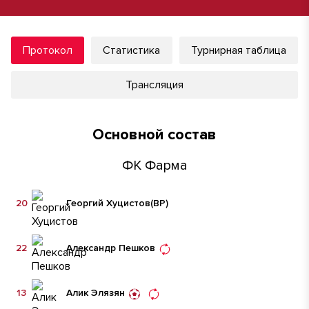
Протокол
Статистика
Турнирная таблица
Трансляция
Основной состав
ФК Фарма
20
Георгий Хуцистов
(ВР)
22
Александр Пешков
13
Алик Элязян