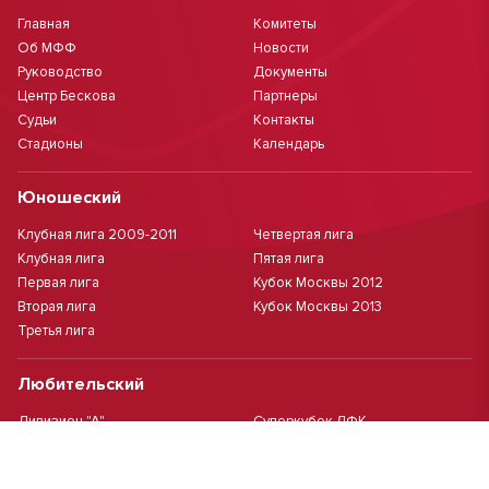
Главная
Комитеты
Об МФФ
Новости
Руководство
Документы
Центр Бескова
Партнеры
Судьи
Контакты
Стадионы
Календарь
Юношеский
Клубная лига 2009-2011
Четвертая лига
Клубная лига
Пятая лига
Первая лига
Кубок Москвы 2012
Вторая лига
Кубок Москвы 2013
Третья лига
Любительский
Дивизион "А"
Суперкубок ЛФК
Дивизион "Б"
Кубок ЛФК