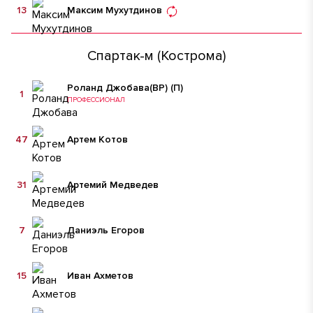
13
Максим Мухутдинов
Спартак-м (Кострома)
Роланд Джобава
(ВР)
(П)
1
ПРОФЕССИОНАЛ
47
Артем Котов
31
Артемий Медведев
7
Даниэль Егоров
15
Иван Ахметов