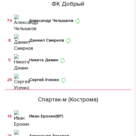
ФК Добрый
74
Александр Челышков
8
Даниил Смирнов
5
Никита Демин
26
Сергей Усенко
Спартак-м (Кострома)
16
Иван Ерохин
(ВР)
21
Александр Захаров