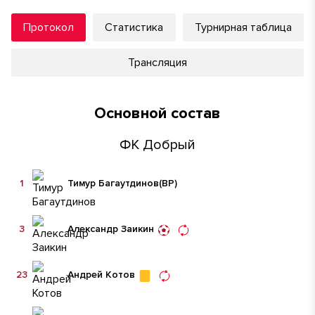
Протокол
Статистика
Турнирная таблица
Трансляция
Основной состав
ФК Добрый
1
Тимур Багаутдинов
(ВР)
3
Александр Заикин
23
Андрей Котов