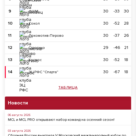
9
30
-33
30
ФШМ
10
30
-52
28
Сокол
11
30
-37
26
Локомотив-Перово
12
29
-46
21
Строгино
13
30
-52
18
Космос
14
30
-67
18
ЭЦ РФС "Спарта"
ТАБЛИЦА
Новости
06 августа 2026
MCL и MCL PRO открывают набор команд на осенний сезон!
03 августа 2026
Сборная России выиграла V Московский международный кубок по