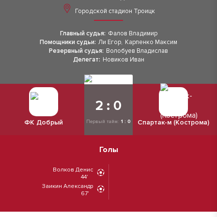
Городской стадион Троицк
Главный судья:
Фалов Владимир
Помощники судьи:
Ли Егор
,
Карпенко Максим
Резервный судья:
Волобуев Владислав
Делегат:
Новиков Иван
2 : 0
ФК Добрый
Спартак-м (Кострома)
Первый тайм:
1 : 0
Голы
Волков Денис
44'
Заикин Александр
67'