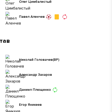
Олег Цимбалистый
Павел Аленчев
став
Николай Головачев
(ВР)
Александр Захаров
Даниил Плющенко
Егор Яникеев