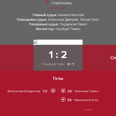
Спартаковец
Главный судья:
Кичкин Николай
Помощники судьи:
Алексеев Дмитрий
,
Лечов Олег
Резервный судья:
Сердюков Павел
Инспектор:
Гинзбург Павел
1 : 2
Сп
Первый тайм:
0 : 1
Голы
72'
39'
Вильгельм Владислав
Аленчев Павел
55'
Крахмалев Егор
2 тайм