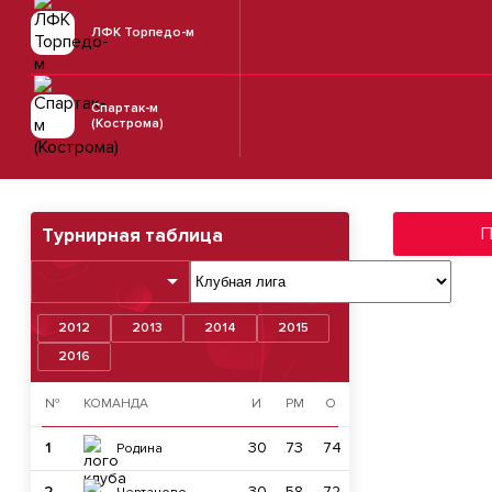
ЛФК Торпедо-м
Спартак-м
(Кострома)
П
Турнирная таблица
2012
2013
2014
2015
2016
№
КОМАНДА
И
РМ
О
1
30
73
74
Родина
2
30
58
72