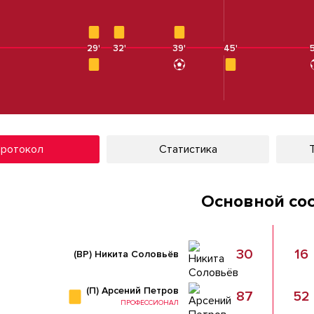
29'
29'
32'
39'
39'
45'
5
ротокол
Статистика
Основной со
30
16
(ВР)
Никита Соловьёв
(П)
Арсений Петров
87
52
ПРОФЕССИОНАЛ