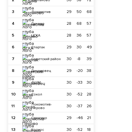
Чертаново
3
29
50
68
Локомотив
4
28
68
57
Динамо
5
28
36
57
ЦСКА
6
29
30
49
Спартак
7
30
-8
39
Советский район
8
29
-20
38
Динамовец
9
30
-33
30
ФШМ
10
30
-52
28
Сокол
Локомотив-
11
30
-37
26
Перово
12
29
-46
21
Строгино
13
30
-52
18
Космос