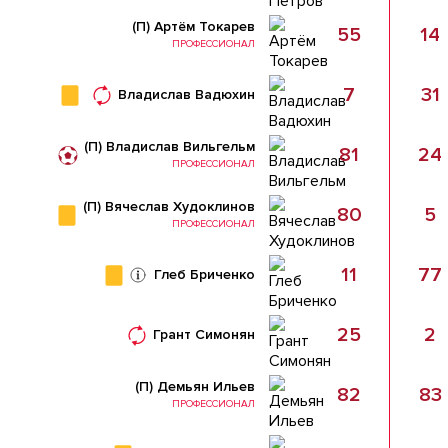
(П)
Артём Токарев
55
14
ПРОФЕССИОНАЛ
7
31
Владислав Вадюхин
(П)
Владислав Вильгельм
81
24
ПРОФЕССИОНАЛ
(П)
Вячеслав Худоклинов
80
5
ПРОФЕССИОНАЛ
11
77
Глеб Бриченко
25
2
Грант Симонян
(П)
Демьян Ильев
82
83
ПРОФЕССИОНАЛ