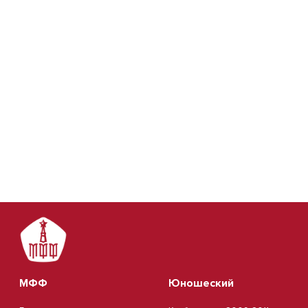
МФФ
Юношеский