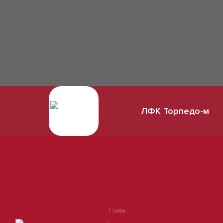
ЛФК Торпедо-м
1 тайм