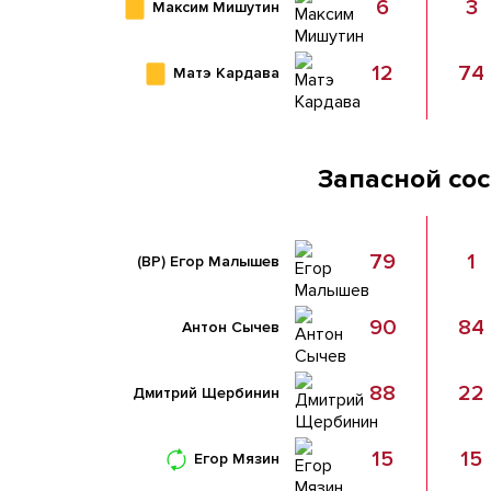
6
3
Максим Мишутин
12
74
Матэ Кардава
Запасной со
79
1
(ВР)
Егор Малышев
90
84
Антон Сычев
88
22
Дмитрий Щербинин
15
15
Егор Мязин