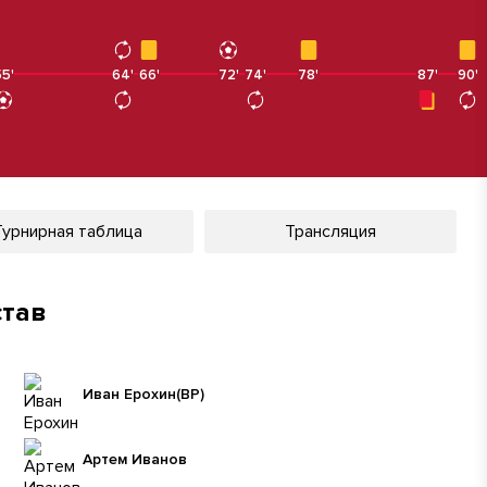
5'
64'
64'
66'
72'
74'
78'
87'
90'
90'
Турнирная таблица
Трансляция
став
Иван Ерохин
(ВР)
Артем Иванов