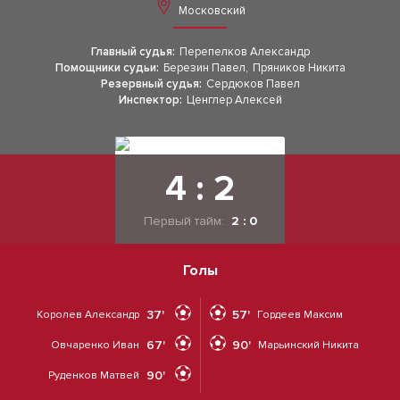
Московский
Главный судья:
Перепелков Александр
Помощники судьи:
Березин Павел
,
Пряников Никита
Резервный судья:
Сердюков Павел
Инспектор:
Ценглер Алексей
4 : 2
Первый тайм:
2 : 0
Голы
37'
57'
Королев Александр
Гордеев Максим
67'
90'
Овчаренко Иван
Марьинский Никита
90'
Руденков Матвей