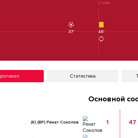
2 тайм
37'
45'
45'
ротокол
Статистика
Основной со
1
47
(К)
(ВР)
Ренат Соколов