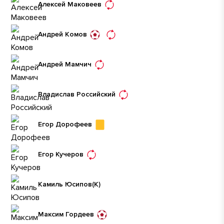
Алексей Маковеев
Андрей Комов
Андрей Мамчич
Владислав Российский
Егор Дорофеев
Егор Кучеров
Камиль Юсипов
(К)
Максим Гордеев