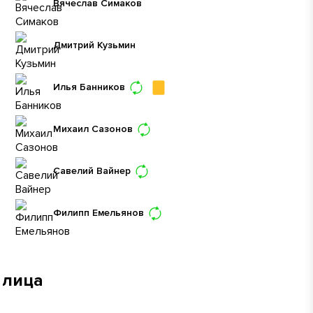
Вячеслав Симаков
Дмитрий Кузьмин
Илья Банников
Михаил Сазонов
Савелий Вайнер
Филипп Емельянов
 лица