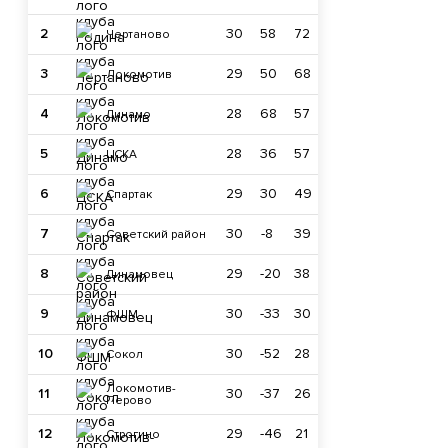
2
30
58
72
Чертаново
3
29
50
68
Локомотив
4
28
68
57
Динамо
5
28
36
57
ЦСКА
6
29
30
49
Спартак
7
30
-8
39
Советский район
8
29
-20
38
Динамовец
9
30
-33
30
ФШМ
10
30
-52
28
Сокол
Локомотив-
11
30
-37
26
Перово
12
29
-46
21
Строгино