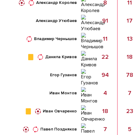
8
11
Александр Королев
91
17
Александр Утюбаев
11
13
Владимир Чернышов
22
18
Данила Кривов
94
78
Егор Гузанов
4
7
Иван Монтов
18
23
Иван Овчаренко
7
5
Павел Поздняков