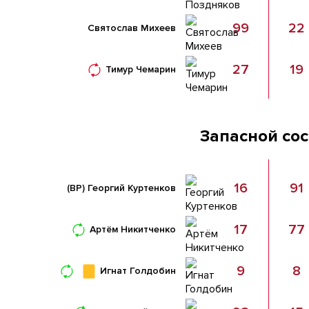
99
22
Святослав Михеев
27
19
Тимур Чемарин
Запасной со
16
91
(ВР)
Георгий Куртенков
17
77
Артём Никитченко
9
8
Игнат Голдобин