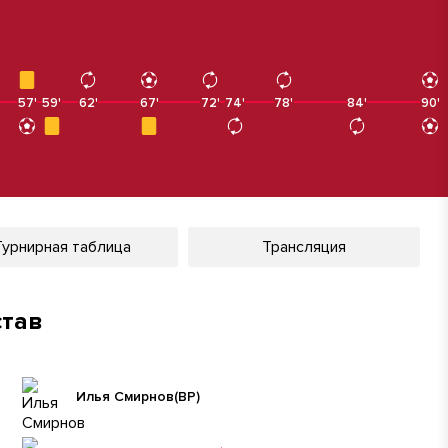
57'
57'
59'
62'
67'
67'
72'
74'
78'
84'
90'
90'
Турнирная таблица
Трансляция
став
Илья Смирнов
(ВР)