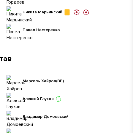
Никита Марьинский
Павел Нестеренко
став
Марсель Хайров
(ВР)
Алексей Глухов
Владимир Домоевский