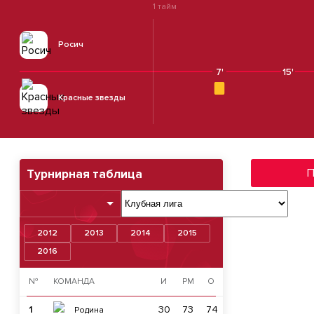
1 тайм
Росич
7'
15'
Красные звезды
П
Турнирная таблица
2012
2013
2014
2015
2016
№
КОМАНДА
И
РМ
О
1
30
73
74
Родина