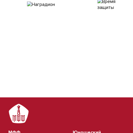
МФФ
Юношеский