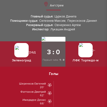
Ангстрем
Главный судья:
Цурков Данила
Помощники судьи:
Селезнев Максим
,
Перескоков Даниил
Резервный судья:
Овчеренко Артём
Инспектор:
Лукашин Андрей
3 : 0
Зеленоград
ЛФК Торпедо-м
Первый тайм:
1 : 0
Голы
Шеренков Евгений
20'
Фаттахов Дмитрий
62'
Имедадзе Денис
66'