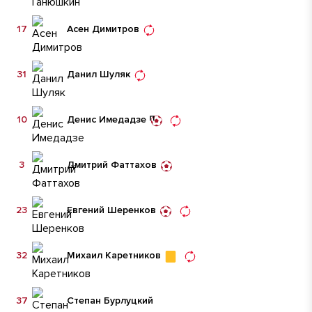
17
Асен Димитров
31
Данил Шуляк
10
Денис Имедадзе
3
Дмитрий Фаттахов
23
Евгений Шеренков
32
Михаил Каретников
37
Степан Бурлуцкий