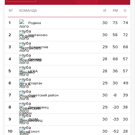
№
КОМАНДА
И
РМ
О
1
30
73
74
Родина
2
30
58
72
Чертаново
3
29
50
68
Локомотив
4
28
68
57
Динамо
5
28
36
57
ЦСКА
6
29
30
49
Спартак
7
30
-8
39
Советский район
8
29
-20
38
Динамовец
9
30
-33
30
ФШМ
10
30
-52
28
Сокол