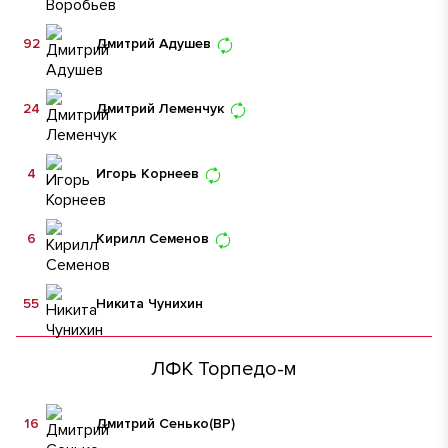
92
Дмитрий Адушев
24
Дмитрий Леменчук
4
Игорь Корнеев
6
Кирилл Семенов
55
Никита Чунихин
ЛФК Торпедо-м
16
Дмитрий Сенько
(ВР)