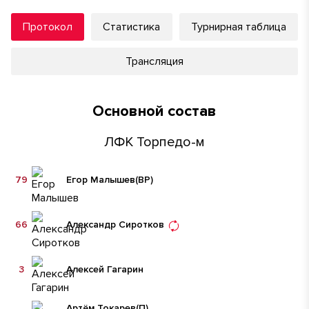
Протокол
Статистика
Турнирная таблица
Трансляция
Основной состав
ЛФК Торпедо-м
79
Егор Малышев
(ВР)
66
Александр Сиротков
3
Алексей Гагарин
Артём Токарев
(П)