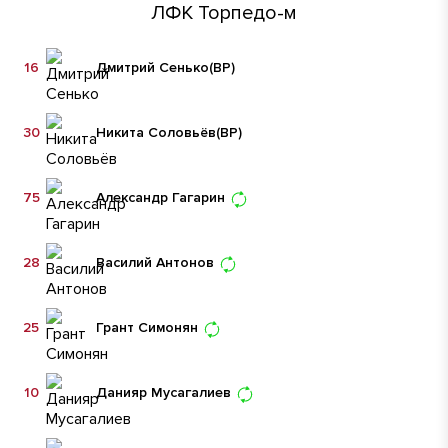
ЛФК Торпедо-м
16
Дмитрий Сенько
(ВР)
30
Никита Соловьёв
(ВР)
75
Александр Гагарин
28
Василий Антонов
25
Грант Симонян
10
Данияр Мусагалиев