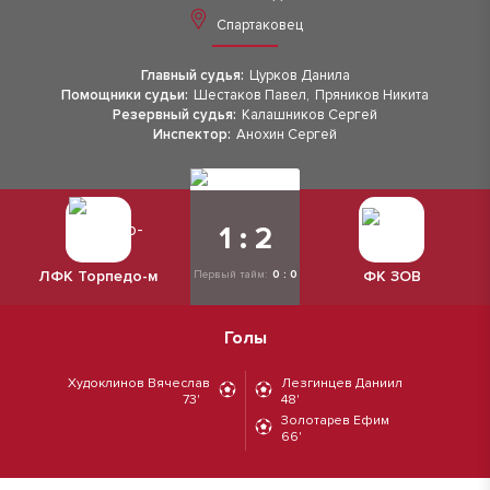
Спартаковец
Главный судья:
Цурков Данила
Помощники судьи:
Шестаков Павел
,
Пряников Никита
Резервный судья:
Калашников Сергей
Инспектор:
Анохин Сергей
1 : 2
ЛФК Торпедо-м
ФК ЗОВ
Первый тайм:
0 : 0
Голы
Худоклинов Вячеслав
Лезгинцев Даниил
73'
48'
Золотарев Ефим
66'