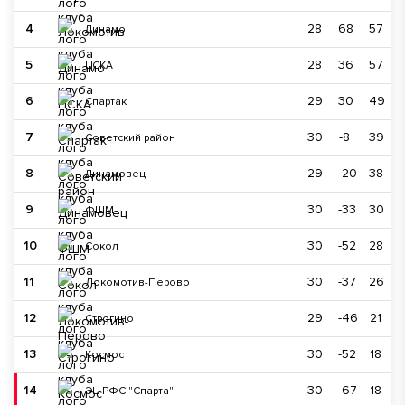
4
28
68
57
Динамо
5
28
36
57
ЦСКА
6
29
30
49
Спартак
7
30
-8
39
Советский район
8
29
-20
38
Динамовец
9
30
-33
30
ФШМ
10
30
-52
28
Сокол
11
30
-37
26
Локомотив-Перово
12
29
-46
21
Строгино
13
30
-52
18
Космос
14
30
-67
18
ЭЦ РФС "Спарта"