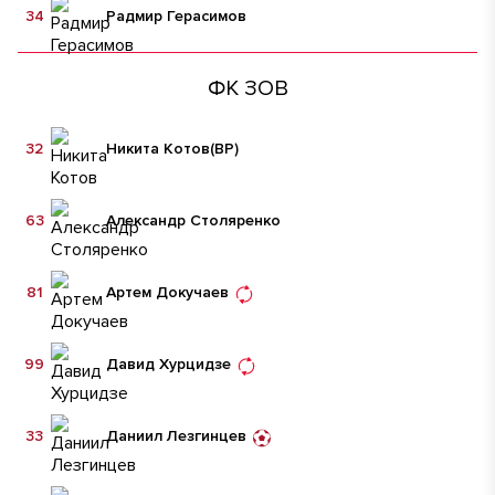
34
Радмир Герасимов
ФК ЗОВ
32
Никита Котов
(ВР)
63
Александр Столяренко
81
Артем Докучаев
99
Давид Хурцидзе
33
Даниил Лезгинцев