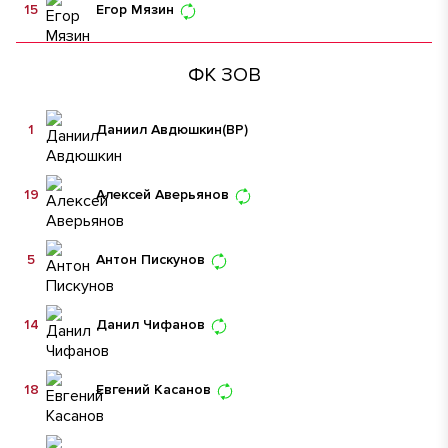
15
Егор Мязин
ФК ЗОВ
1
Даниил Авдюшкин
(ВР)
19
Алексей Аверьянов
5
Антон Пискунов
14
Данил Чифанов
18
Евгений Касанов