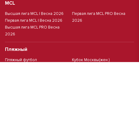
MCL
Высшая лига MCL | Весна 2026
Первая лига MCL PRO Весна
Первая лига MCL | Весна 2026
2026
Высшая лига MCL PRO Весна
2026
Пляжный
Пляжный футбол
Кубок Москвы(жен.)
Студенческий
Студлига 8х8 | Зол.
Студлига 11х11 2025/2026
Студлига 8х8 | Сер.
Кубок Студлиги 8х8 2026
Мини-футбол
Чемпионат Москвы 8х8
Чемпионат Москвы 6х6 2026 г.
Политика обработки персональных данных