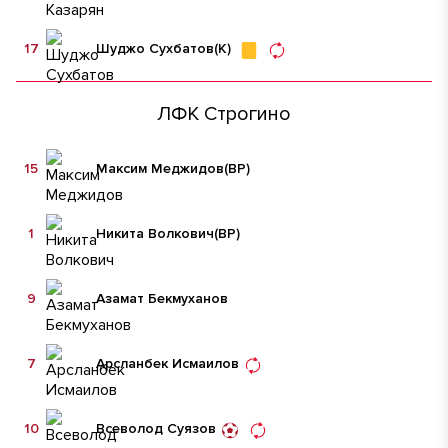
17
Шуджо Сухбатов
(К)
ЛФК Строгино
15
Максим Меджидов
(ВР)
1
Никита Волкович
(ВР)
9
Азамат Бекмуханов
7
Арсланбек Исмаилов
10
Всеволод Суязов