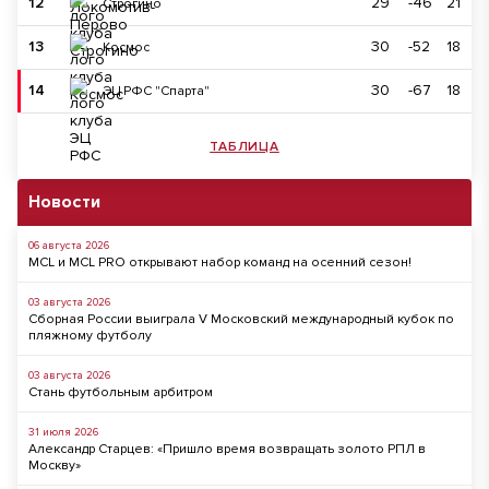
12
29
-46
21
Строгино
13
30
-52
18
Космос
14
30
-67
18
ЭЦ РФС "Спарта"
ТАБЛИЦА
Новости
06 августа 2026
MCL и MCL PRO открывают набор команд на осенний сезон!
03 августа 2026
Сборная России выиграла V Московский международный кубок по
пляжному футболу
03 августа 2026
Стань футбольным арбитром
31 июля 2026
Александр Старцев: «Пришло время возвращать золото РПЛ в
Москву»