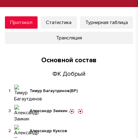
Протокол
Статистика
Турнирная таблица
Трансляция
Основной состав
ФК Добрый
1
Тимур Багаутдинов
(ВР)
3
Александр Заикин
2
Александр Куксов