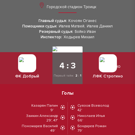
Городской стадион Троицк
Главный судья:
Кочоян Оганес
Помощники судьи:
Ивлев Матвей
,
Ивлев Даниил
Резервный судья:
Бойко Иван
Инспектор:
Ходырев Михаил
4 : 3
ФК Добрый
ЛФК Строгино
Первый тайм:
2 : 1
Голы
Казарян Папин
Суязов Всеволод
9'
42'
Заикин Александр
Николаев Илья
29', 47'
66'
Пономарев Василий
Бондарев Роман
49'
79'