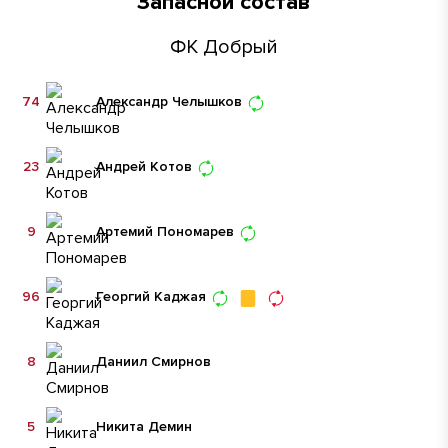
Запасной состав
ФК Добрый
74
Александр Челышков
23
Андрей Котов
9
Артемий Пономарев
96
Георгий Каджая
8
Даниил Смирнов
5
Никита Демин