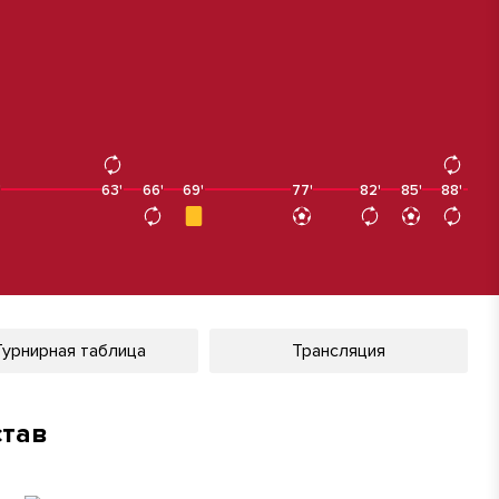
'
63'
66'
69'
77'
82'
85'
88'
88'
Турнирная таблица
Трансляция
став