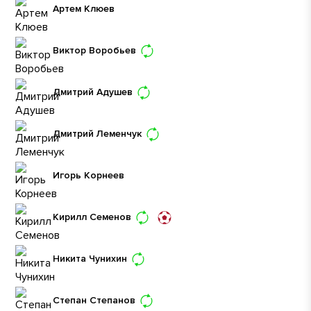
Артем Клюев
Виктор Воробьев
Дмитрий Адушев
Дмитрий Леменчук
Игорь Корнеев
Кирилл Семенов
Никита Чунихин
Степан Степанов