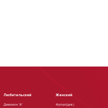
Любительский
Женский
Дивизион "А"
Футзал(дев.)