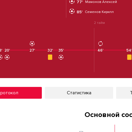
77'
Мамонов Алексей
85'
Семенов Кирилл
2 тайм
8'
20'
27'
32'
35'
46'
54
ротокол
Статистика
Основной со