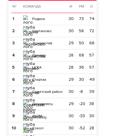
№
КОМАНДА
И
РМ
О
1
30
73
74
Родина
2
30
58
72
Чертаново
3
29
50
68
Локомотив
4
28
68
57
Динамо
5
28
36
57
ЦСКА
6
29
30
49
Спартак
7
30
-8
39
Советский район
8
29
-20
38
Динамовец
9
30
-33
30
ФШМ
10
30
-52
28
Сокол