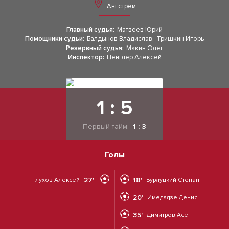
Ангстрем
Главный судья:
Матвеев Юрий
Помощники судьи:
Балдынов Владислав
,
Тришкин Игорь
Резервный судья:
Макин Олег
Инспектор:
Ценглер Алексей
1 : 5
Первый тайм:
1 : 3
Голы
27'
18'
Глухов Алексей
Бурлуцкий Степан
20'
Имедадзе Денис
35'
Димитров Асен