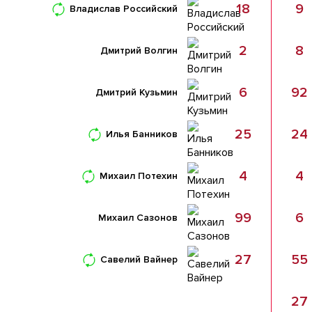
18
9
Владислав Российский
2
8
Дмитрий Волгин
6
92
Дмитрий Кузьмин
25
24
Илья Банников
4
4
Михаил Потехин
99
6
Михаил Сазонов
27
55
Савелий Вайнер
27