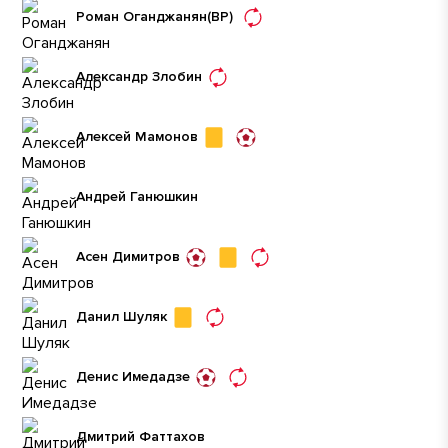
Роман Оганджанян
(ВР)
Александр Злобин
Алексей Мамонов
Андрей Ганюшкин
Асен Димитров
Данил Шуляк
Денис Имедадзе
Дмитрий Фаттахов