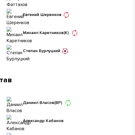
Евгений Шеренков
Михаил Каретников
(К)
Степан Бурлуцкий
став
Даниил Власов
(ВР)
Александр Кабанов