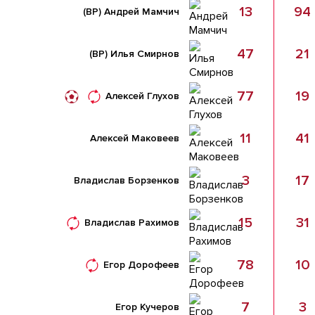
13
94
(ВР)
Андрей Мамчич
47
21
(ВР)
Илья Смирнов
77
19
Алексей Глухов
11
41
Алексей Маковеев
3
17
Владислав Борзенков
15
31
Владислав Рахимов
78
10
Егор Дорофеев
7
3
Егор Кучеров