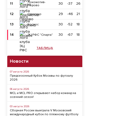
Локомотив-
11
30
-37
26
Перово
12
29
-46
21
Строгино
13
30
-52
18
Космос
14
30
-67
18
ЭЦ РФС "Спарта"
ТАБЛИЦА
Новости
07 августа 2026
Предсезонный Кубок Москвы по футзалу
2026
06 августа 2026
MCL и MCL PRO открывают набор команд на
осенний сезон!
03 августа 2026
Сборная России выиграла V Московский
международный кубок по пляжному футболу